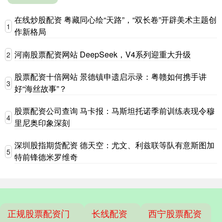
在线炒股配资 粤藏同心绘“天路”，“双长卷”开辟美术主题创
1
作新格局
河南股票配资网站 DeepSeek，V4系列迎重大升级
2
股票配资十倍网站 景德镇申遗启示录：粤赣如何携手讲
3
好“海丝故事”？
股票配资公司查询 马卡报：马斯坦托诺季前训练表现令穆
4
里尼奥印象深刻
深圳股指期货配资 德天空：尤文、利兹联等队有意斯图加
5
特前锋德米罗维奇
正规股票配资门
长线配资
西宁股票配资