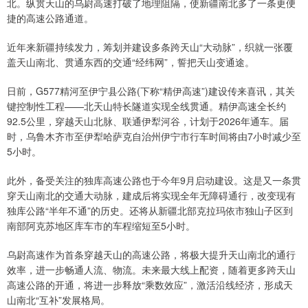
北。纵贯天山的乌尉高速打破了地理阻隔，使新疆南北多了一条更便
捷的高速公路通道。
近年来新疆持续发力，筹划并建设多条跨天山“大动脉”，织就一张覆
盖天山南北、贯通东西的交通“经纬网”，誓把天山变通途。
日前，G577精河至伊宁县公路(下称“精伊高速”)建设传来喜讯，其关
键控制性工程——北天山特长隧道实现全线贯通。精伊高速全长约
92.5公里，穿越天山北脉、联通伊犁河谷，计划于2026年通车。届
时，乌鲁木齐市至伊犁哈萨克自治州伊宁市行车时间将由7小时减少至
5小时。
此外，备受关注的独库高速公路也于今年9月启动建设。这是又一条贯
穿天山南北的交通大动脉，建成后将实现全年无障碍通行，改变现有
独库公路“半年不通”的历史。还将从新疆北部克拉玛依市独山子区到
南部阿克苏地区库车市的车程缩短至5小时。
乌尉高速作为首条穿越天山的高速公路，将极大提升天山南北的通行
效率，进一步畅通人流、物流。未来最大线上配资，随着更多跨天山
高速公路的开通，将进一步释放“乘数效应”，激活沿线经济，形成天
山南北“互补”发展格局。