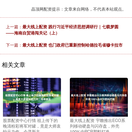
晶顶网配资提示：文章来自网络，不代表本站观点。
上一篇：
最大线上配资 践行习近平经济思想调研行｜七载梦圆
——海南自贸港闯关记（上）
下一篇：
最大线上配资 也门政府已重新控制哈德拉毛省穆卡拉市
相关文章
股票配资中心行情 祖上传下的
最大线上配资 宇瞻推出ECO系
晚清粉彩将军对罐，竟是大师袁
列移动硬盘与闪存盘，外壳
怡元力作，今寻新主
100%由PCR塑料打造