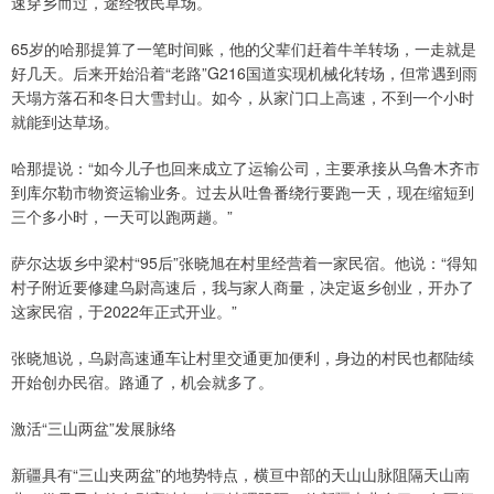
速穿乡而过，途经牧民草场。
65岁的哈那提算了一笔时间账，他的父辈们赶着牛羊转场，一走就是
好几天。后来开始沿着“老路”G216国道实现机械化转场，但常遇到雨
天塌方落石和冬日大雪封山。如今，从家门口上高速，不到一个小时
就能到达草场。
哈那提说：“如今儿子也回来成立了运输公司，主要承接从乌鲁木齐市
到库尔勒市物资运输业务。过去从吐鲁番绕行要跑一天，现在缩短到
三个多小时，一天可以跑两趟。”
萨尔达坂乡中梁村“95后”张晓旭在村里经营着一家民宿。他说：“得知
村子附近要修建乌尉高速后，我与家人商量，决定返乡创业，开办了
这家民宿，于2022年正式开业。”
张晓旭说，乌尉高速通车让村里交通更加便利，身边的村民也都陆续
开始创办民宿。路通了，机会就多了。
激活“三山两盆”发展脉络
新疆具有“三山夹两盆”的地势特点，横亘中部的天山山脉阻隔天山南