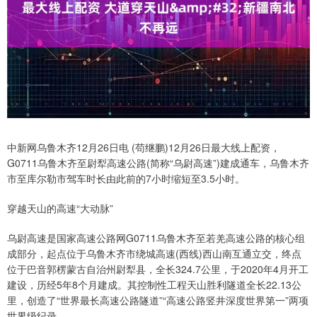
中新网乌鲁木齐12月26日电 (苟继鹏)12月26日最大线上配资，
G0711乌鲁木齐至尉犁高速公路(简称“乌尉高速”)建成通车，乌鲁木齐
市至库尔勒市驾车时长由此前的7小时缩短至3.5小时。
穿越天山的高速“大动脉”
乌尉高速是国家高速公路网G0711乌鲁木齐至若羌高速公路的核心组
成部分，起点位于乌鲁木齐市绕城高速(西线)西山南互通立交，终点
位于巴音郭楞蒙古自治州尉犁县，全长324.7公里，于2020年4月开工
建设，历经5年8个月建成。其控制性工程天山胜利隧道全长22.13公
里，创造了“世界最长高速公路隧道”“高速公路竖井深度世界第一”两项
世界级纪录。