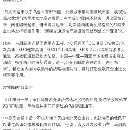
“乌尉高速串联了乌鲁木齐都市圈、北疆城市带与南疆城市群，实现准
噶尔盆地与塔里木盆地高速贯通，有力促进‘疆内环起来、进出疆快起
来、南北疆畅起来、进出境联起来’，对新疆构建新发展格局的战略支
点也将发挥积极作用。”新疆交通运输厅建设管理处副处长李亚非说。
此外，乌尉高速还是国家重点工程、“交通强国”试点项目，衔接G7京
新高速、G30连霍高速、G3012吐和高速、G0612西和高速等多条大
通道，高效联通新亚欧大陆桥、中国—中亚—西亚等多条经济走廊主
动脉，衔接西部陆海新通道，进一步强化新疆“东联西出、西引东
来”、畅通国内国际双循环的战略枢纽功能，将对打造亚欧黄金通道发
挥重要作用。
农牧民的“致富路”
12月26日一早，家住乌鲁木齐县萨尔达坂乡的哈那提·努尔哈孜就站在
家门口眺望，等待着从家门口穿过的乌尉高速通车。
“乌尉高速通车后，不仅方便了天山南北民众出行，也让乡里的牧民可
以通过高速公路机械化快速转场。”他说，该乡以农牧业为主，乌尉高