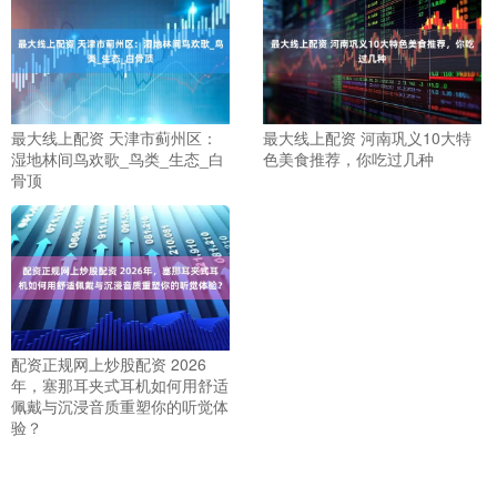
最大线上配资 天津市蓟州区：
最大线上配资 河南巩义10大特
湿地林间鸟欢歌_鸟类_生态_白
色美食推荐，你吃过几种
骨顶
配资正规网上炒股配资 2026
年，塞那耳夹式耳机如何用舒适
佩戴与沉浸音质重塑你的听觉体
验？