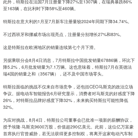
此外，特斯拉在法国7月注册量下降27%至1307辆，在瑞典暴跌86%
至163辆，在比利时下降58%至460辆。
特斯拉在意大利的1月至7月新车注册量较2024年同期下降34.74%。
不过西班牙和挪威市场出现亮点，注册量分别增长27%和83%。
这是特斯拉在欧洲地区的销量连续第七个月下滑。
另据乘联分会8月4日消息，7月特斯拉中国批发销量67886辆，环比下
降5.2%，6月批发销量为7.1万辆。这也意味着，特斯拉7月在英德法
瑞4国的销量之和（3567辆），还不及中国市场零头。
特斯拉面临的挑战不仅来自市场竞争，还包括CEO马斯克的政治立场
争议。据电动车智能报告6月研究显示，消费者对马斯克的好感度下降
26%，对特斯拉品牌好感度下降32%，未来购买特斯拉可能性降低
32%。
为应对挑战，8月4日，特斯拉公司董事会已批准一项新的薪酬协议，
授予埃隆·马斯克9600万股，价值超290亿美元。此前，这位亿万富豪
首席执行官曾威胁，若无法获得更多控制权，将离开这家电动汽车制