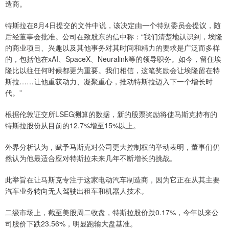
造商。
特斯拉在8月4日提交的文件中说，该决定由一个特别委员会提议，随
后经董事会批准。公司在致股东的信中称：“我们清楚地认识到，埃隆
的商业项目、兴趣以及其他事务对其时间和精力的要求是广泛而多样
的，包括他在xAI、SpaceX、Neuralink等的领导职务。如今，留住埃
隆比以往任何时候都更为重要。我们相信，这笔奖励会让埃隆留在特
斯拉……让他重获动力、凝聚重心，推动特斯拉迈入下一个增长时
代。”
根据伦敦证交所LSEG测算的数据，新的股票奖励将使马斯克持有的
特斯拉股份从目前的12.7%增至15%以上。
外界分析认为，赋予马斯克对公司更大控制权的举动表明，董事们仍
然认为他最适合应对特斯拉未来几年不断增长的挑战。
此举旨在让马斯克专注于这家电动汽车制造商，因为它正在从其主要
汽车业务转向无人驾驶出租车和机器人技术。
二级市场上，截至美股周二收盘，特斯拉股价跌0.17%，今年以来公
司股价下跌23.56%，明显跑输大盘基准。